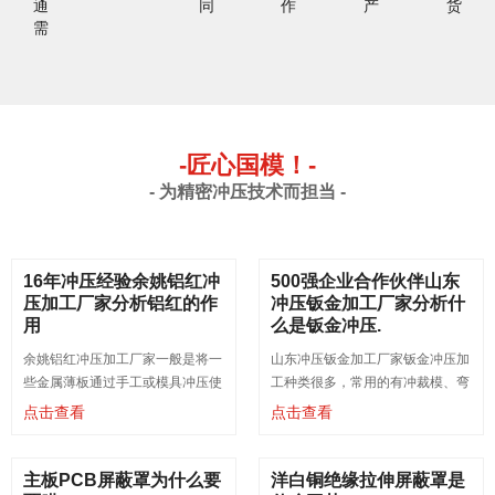
通
同
作
产
货
需
-匠心国模！-
- 为精密冲压技术而担当 -
16年冲压经验余姚铝红冲
500强企业合作伙伴山东
压加工厂家分析铝红的作
冲压钣金加工厂家分析什
用
么是钣金冲压.
余姚铝红冲压加工厂家一般是将一
​山东冲压钣金加工厂家钣金冲压加
些金属薄板通过手工或模具冲压使
工种类很多，常用的有冲裁模、弯
其产生塑性变形，形成所希望的形
曲模、成型模、拉伸模等，就冲压
点击查看
点击查看
状和尺寸，余姚铝红冲压加工厂家
工艺的方法，概括起来分为分离工
并可进一步通过焊接或少量的机械
序和成形工序两大类。
加工形成更复
主板PCB屏蔽罩为什么要
洋白铜绝缘拉伸屏蔽罩是