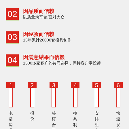
因品质而信赖
02
以质量为平台,面对大众
因经验而信赖
03
15年累计20000套模具制作
因满意结果而信赖
04
1500多家客户的共同选择，保持客户零投诉
1
2
3
4
5
6
电
报
签
模
安
快
话
价
订
具
排
速
沟
合
制
生
发