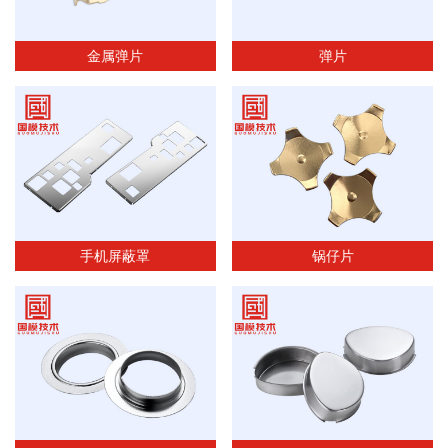
精密模具
精密屏蔽罩
金属弹片
弹片
精密冲压件
手机屏蔽罩
锅仔片