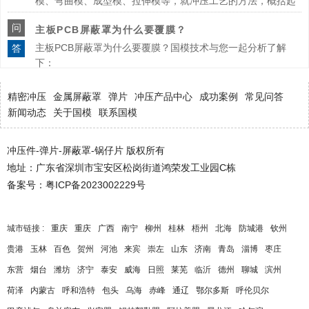
模、弯曲模、成型模、拉伸模等，就冲压工艺的方法，概括起
来分为分离
问
主板PCB屏蔽罩为什么要覆膜？
主板PCB屏蔽罩为什么要覆膜？国模技术与您一起分析了解
答
下：
问
洋白铜绝缘拉伸屏蔽罩是什么工艺？
精密冲压
金属屏蔽罩
弹片
冲压产品中心
成功案例
常见问答
洋白铜绝缘拉伸屏蔽罩是什么工艺？国模技术和您分享解答：
答
新闻动态
关于国模
联系国模
冲压件-弹片-屏蔽罩-锅仔片 版权所有
问
采购洋白铜金属拉伸屏蔽罩前要了解些什么知识
地址：广东省深圳市宝安区松岗街道鸿荣发工业园C栋
采购洋白铜金属拉伸屏蔽罩前要了解些什么知识？国模技术带
答
备案号：
粤ICP备2023002229号
您一起了解：
问
不锈钢材质冲压屏蔽罩加工中存在的难题有哪些
城市链接 :
重庆
重庆
广西
南宁
柳州
桂林
梧州
北海
防城港
钦州
不锈钢材质冲压屏蔽罩加工中存在的难题有哪些？国模技术16
答
年专注冲压帮您解答。
贵港
玉林
百色
贺州
河池
来宾
崇左
山东
济南
青岛
淄博
枣庄
东营
烟台
潍坊
济宁
泰安
威海
日照
莱芜
临沂
德州
聊城
滨州
问
金属屏蔽罩冲压的主要特性有哪些？
荷泽
内蒙古
呼和浩特
包头
乌海
赤峰
通辽
鄂尔多斯
呼伦贝尔
金属屏蔽罩冲压的主要特性有哪些？国模技术帮您解答。
答