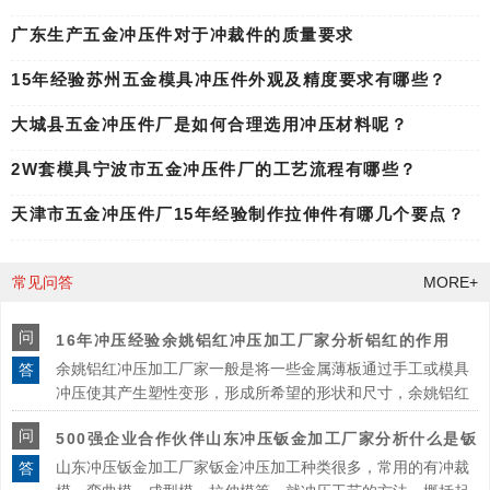
广东生产五金冲压件对于冲裁件的质量要求
15年经验苏州五金模具冲压件外观及精度要求有哪些？
大城县五金冲压件厂是如何合理选用冲压材料呢？
2W套模具宁波市五金冲压件厂的工艺流程有哪些？
天津市五金冲压件厂15年经验制作拉伸件有哪几个要点？
常见问答
MORE+
问
16年冲压经验余姚铝红冲压加工厂家分析铝红的作用
余姚铝红冲压加工厂家一般是将一些金属薄板通过手工或模具
答
冲压使其产生塑性变形，形成所希望的形状和尺寸，余姚铝红
冲压加工厂家
问
500强企业合作伙伴山东冲压钣金加工厂家分析什么是钣
​山东冲压钣金加工厂家钣金冲压加工种类很多，常用的有冲裁
答
金冲压.