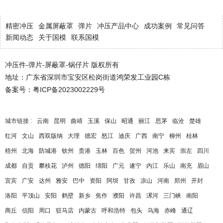
精密冲压
金属屏蔽罩
弹片
冲压产品中心
成功案例
常见问答
新闻动态
关于国模
联系国模
冲压件-弹片-屏蔽罩-锅仔片 版权所有
地址：广东省深圳市宝安区松岗街道鸿荣发工业园C栋
备案号：
粤ICP备2023002229号
城市链接 :
云南
昆明
曲靖
玉溪
保山
昭通
丽江
思茅
临沧
楚雄
红河
文山
西双版纳
大理
德宏
怒江
迪庆
广西
南宁
柳州
桂林
梧州
北海
防城港
钦州
贵港
玉林
百色
贺州
河池
来宾
崇左
四川
成都
自贡
攀枝花
泸州
德阳
绵阳
广元
遂宁
内江
乐山
南充
眉山
宜宾
广安
达州
雅安
巴中
资阳
阿坝
甘孜
凉山
河南
郑州
开封
洛阳
平顶山
安阳
鹤壁
新乡
焦作
濮阳
许昌
漯河
三门峡
南阳
商丘
信阳
周口
驻马店
内蒙古
呼和浩特
包头
乌海
赤峰
通辽